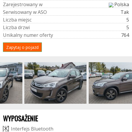
Z
a
r
e
j
e
s
t
r
o
w
a
n
y
w
Polska
S
e
r
w
i
s
o
w
a
n
y
w
A
S
O
Tak
L
i
c
z
b
a
m
i
e
j
s
c
5
L
i
c
z
b
a
d
r
z
w
i
5
U
n
i
k
a
l
n
y
n
u
m
e
r
o
f
e
r
t
y
764
Zapytaj o pojazd
WYPOSAŻENIE
I
n
t
e
r
f
e
j
s
B
l
u
e
t
o
o
t
h