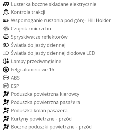
L
u
s
t
e
r
k
a
b
o
c
z
n
e
s
k
ł
a
d
a
n
e
e
l
e
k
t
r
y
c
z
n
i
e
K
o
n
t
r
o
l
a
t
r
a
k
c
j
i
W
s
p
o
m
a
g
a
n
i
e
r
u
s
z
a
n
i
a
p
o
d
g
ó
r
ę
-
H
i
l
l
H
o
l
d
e
r
C
z
u
j
n
i
k
z
m
i
e
r
z
c
h
u
S
p
r
y
s
k
i
w
a
c
z
e
r
e
f
e
k
t
o
r
ó
w
Ś
w
i
a
t
ł
a
d
o
j
a
z
d
y
d
z
i
e
n
n
e
j
Ś
w
i
a
t
ł
a
d
o
j
a
z
d
y
d
z
i
e
n
n
e
j
d
i
o
d
o
w
e
L
E
D
L
a
m
p
y
p
r
z
e
c
i
w
m
g
i
e
l
n
e
F
e
l
g
i
a
l
u
m
i
n
i
o
w
e
1
6
A
B
S
E
S
P
P
o
d
u
s
z
k
a
p
o
w
i
e
t
r
z
n
a
k
i
e
r
o
w
c
y
P
o
d
u
s
z
k
a
p
o
w
i
e
t
r
z
n
a
p
a
s
a
ż
e
r
a
P
o
d
u
s
z
k
a
k
o
l
a
n
p
a
s
a
ż
e
r
a
K
u
r
t
y
n
y
p
o
w
i
e
t
r
z
n
e
-
p
r
z
ó
d
B
o
c
z
n
e
p
o
d
u
s
z
k
i
p
o
w
i
e
t
r
z
n
e
-
p
r
z
ó
d