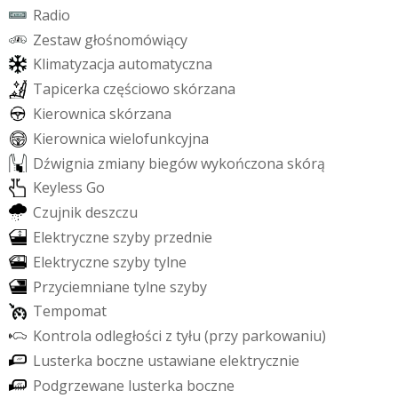
R
a
d
i
o
Z
e
s
t
a
w
g
ł
o
ś
n
o
m
ó
w
i
ą
c
y
K
l
i
m
a
t
y
z
a
c
j
a
a
u
t
o
m
a
t
y
c
z
n
a
T
a
p
i
c
e
r
k
a
c
z
ę
ś
c
i
o
w
o
s
k
ó
r
z
a
n
a
K
i
e
r
o
w
n
i
c
a
s
k
ó
r
z
a
n
a
K
i
e
r
o
w
n
i
c
a
w
i
e
l
o
f
u
n
k
c
y
j
n
a
D
ź
w
i
g
n
i
a
z
m
i
a
n
y
b
i
e
g
ó
w
w
y
k
o
ń
c
z
o
n
a
s
k
ó
r
ą
K
e
y
l
e
s
s
G
o
C
z
u
j
n
i
k
d
e
s
z
c
z
u
E
l
e
k
t
r
y
c
z
n
e
s
z
y
b
y
p
r
z
e
d
n
i
e
E
l
e
k
t
r
y
c
z
n
e
s
z
y
b
y
t
y
l
n
e
P
r
z
y
c
i
e
m
n
i
a
n
e
t
y
l
n
e
s
z
y
b
y
T
e
m
p
o
m
a
t
K
o
n
t
r
o
l
a
o
d
l
e
g
ł
o
ś
c
i
z
t
y
ł
u
(
p
r
z
y
p
a
r
k
o
w
a
n
i
u
)
L
u
s
t
e
r
k
a
b
o
c
z
n
e
u
s
t
a
w
i
a
n
e
e
l
e
k
t
r
y
c
z
n
i
e
P
o
d
g
r
z
e
w
a
n
e
l
u
s
t
e
r
k
a
b
o
c
z
n
e