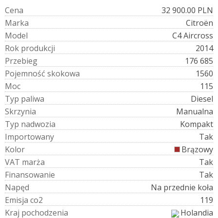
C
e
n
a
32 900.00 PLN
M
a
r
k
a
Citroën
M
o
d
e
l
C4 Aircross
R
o
k
p
r
o
d
u
k
c
j
i
2014
P
r
z
e
b
i
e
g
176 685
P
o
j
e
m
n
o
ś
ć
s
k
o
k
o
w
a
1560
M
o
c
115
T
y
p
p
a
l
i
w
a
Diesel
S
k
r
z
y
n
i
a
Manualna
T
y
p
n
a
d
w
o
z
i
a
Kompakt
I
m
p
o
r
t
o
w
a
n
y
Tak
K
o
l
o
r
Brązowy
V
A
T
m
a
r
ż
a
Tak
F
i
n
a
n
s
o
w
a
n
i
e
Tak
N
a
p
ę
d
Na przednie koła
E
m
i
s
j
a
c
o
2
119
K
r
a
j
p
o
c
h
o
d
z
e
n
i
a
Holandia