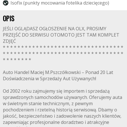
I
s
o
f
i
x
(
p
u
n
k
t
y
m
o
c
o
w
a
n
i
a
f
o
t
e
l
i
k
a
d
z
i
e
c
i
ę
c
e
g
o
)
OPIS
JEŚLI OGLĄDASZ OGŁOSZENIE NA OLX, PROSIMY
PRZEJŚĆ DO SERWISU OTOMOTO JEST TAM KOMPLET
ZDJĘĆ
* * * * * * * * * * * * * * * * * * * * * * * * * * * * * * * * *
* * * * * * * * * * * * * * * * * * * * * * * * * * * * * * * * *
* * * * * * * *
Auto Handel Maciej M.Pszczółkowski – Ponad 20 Lat
Doświadczenia w Sprzedaży Aut Używanych!
Od 2002 roku zajmujemy się importem i sprzedażą
sprawdzonych samochodów używanych. Oferujemy auta
w świetnym stanie technicznym, z pewnym
pochodzeniem i rzetelną historią serwisową. Dbamy o
jakość, bezpieczeństwo i zadowolenie naszych klientów,
zapewniając profesjonalne doradztwo i atrakcyjne