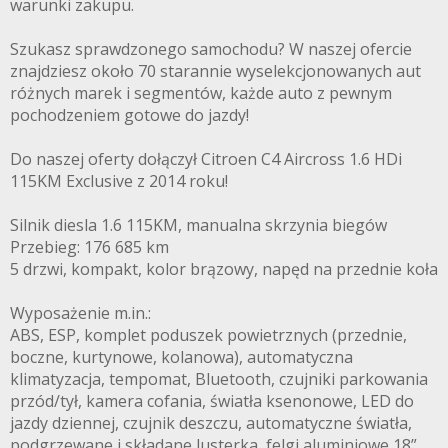
warunki zakupu.
Szukasz sprawdzonego samochodu? W naszej ofercie
znajdziesz około 70 starannie wyselekcjonowanych aut
różnych marek i segmentów, każde auto z pewnym
pochodzeniem gotowe do jazdy!
Do naszej oferty dołączył Citroen C4 Aircross 1.6 HDi
115KM Exclusive z 2014 roku!
Silnik diesla 1.6 115KM, manualna skrzynia biegów
Przebieg: 176 685 km
5 drzwi, kompakt, kolor brązowy, napęd na przednie koła
Wyposażenie m.in.:
ABS, ESP, komplet poduszek powietrznych (przednie,
boczne, kurtynowe, kolanowa), automatyczna
klimatyzacja, tempomat, Bluetooth, czujniki parkowania
przód/tył, kamera cofania, światła ksenonowe, LED do
jazdy dziennej, czujnik deszczu, automatyczne światła,
podgrzewane i składane lusterka, felgi aluminiowe 18”,