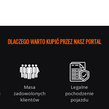
DLACZEGO WARTO KUPIĆ PRZEZ NASZ POR
Masa
Legalne
u
zadowolonych
pochodzenie
klientów
pojazdu