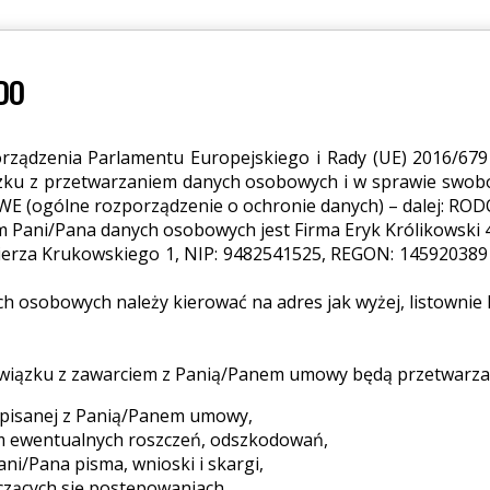
ODO
porządzenia Parlamentu Europejskiego i Rady (UE) 2016/679
ązku z przetwarzaniem danych osobowych i w sprawie swob
WE (ogólne rozporządzenie o ochronie danych) – dalej: ROD
m Pani/Pana danych osobowych jest Firma Eryk Królikowski 
ierza Krukowskiego 1, NIP: 9482541525, REGON: 145920389 tel
 osobowych należy kierować na adres jak wyżej, listownie l
wiązku z zawarciem z Panią/Panem umowy będą przetwarzan
odpisanej z Panią/Panem umowy,
m ewentualnych roszczeń, odszkodowań,
ni/Pana pisma, wnioski i skargi,
czących się postępowaniach.