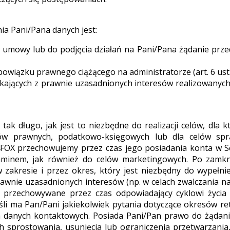
a Pani/Pana danych jest:
umowy lub do podjęcia działań na Pani/Pana żądanie przed
wiązku prawnego ciążącego na administratorze (art. 6 ust. 1
ających z prawnie uzasadnionych interesów realizowanych p
k długo, jak jest to niezbędne do realizacji celów, dla 
ów prawnych, podatkowo-księgowych lub dla celów spr
X przechowujemy przez czas jego posiadania konta w Serw
aminem, jak również do celów marketingowych. Po zamk
akresie i przez okres, który jest niezbędny do wypełni
awnie uzasadnionych interesów (np. w celach zwalczania 
ą przechowywane przez czas odpowiadający cyklowi życia 
śli ma Pan/Pani jakiekolwiek pytania dotyczące okresów re
 danych kontaktowych. Posiada Pani/Pan prawo do żądani
 sprostowania, usunięcia lub ograniczenia przetwarzania