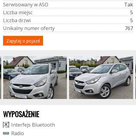
S
e
r
w
i
s
o
w
a
n
y
w
A
S
O
Tak
L
i
c
z
b
a
m
i
e
j
s
c
5
L
i
c
z
b
a
d
r
z
w
i
5
U
n
i
k
a
l
n
y
n
u
m
e
r
o
f
e
r
t
y
767
Zapytaj o pojazd
WYPOSAŻENIE
I
n
t
e
r
f
e
j
s
B
l
u
e
t
o
o
t
h
R
a
d
i
o