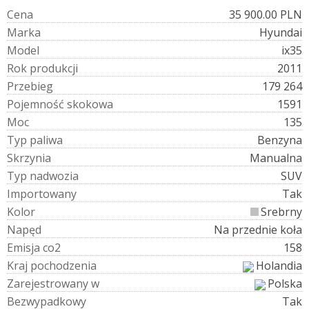
C
e
n
a
35 900.00 PLN
M
a
r
k
a
Hyundai
M
o
d
e
l
ix35
R
o
k
p
r
o
d
u
k
c
j
i
2011
P
r
z
e
b
i
e
g
179 264
P
o
j
e
m
n
o
ś
ć
s
k
o
k
o
w
a
1591
M
o
c
135
T
y
p
p
a
l
i
w
a
Benzyna
S
k
r
z
y
n
i
a
Manualna
T
y
p
n
a
d
w
o
z
i
a
SUV
I
m
p
o
r
t
o
w
a
n
y
Tak
K
o
l
o
r
Srebrny
N
a
p
ę
d
Na przednie koła
E
m
i
s
j
a
c
o
2
158
K
r
a
j
p
o
c
h
o
d
z
e
n
i
a
Holandia
Z
a
r
e
j
e
s
t
r
o
w
a
n
y
w
Polska
B
e
z
w
y
p
a
d
k
o
w
y
Tak