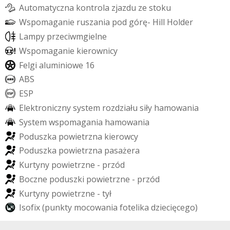
A
u
t
o
m
a
t
y
c
z
n
a
k
o
n
t
r
o
l
a
z
j
a
z
d
u
z
e
s
t
o
k
u
W
s
p
o
m
a
g
a
n
i
e
r
u
s
z
a
n
i
a
p
o
d
g
ó
r
ę
-
H
i
l
l
H
o
l
d
e
r
L
a
m
p
y
p
r
z
e
c
i
w
m
g
i
e
l
n
e
W
s
p
o
m
a
g
a
n
i
e
k
i
e
r
o
w
n
i
c
y
F
e
l
g
i
a
l
u
m
i
n
i
o
w
e
1
6
A
B
S
E
S
P
E
l
e
k
t
r
o
n
i
c
z
n
y
s
y
s
t
e
m
r
o
z
d
z
i
a
ł
u
s
i
ł
y
h
a
m
o
w
a
n
i
a
S
y
s
t
e
m
w
s
p
o
m
a
g
a
n
i
a
h
a
m
o
w
a
n
i
a
P
o
d
u
s
z
k
a
p
o
w
i
e
t
r
z
n
a
k
i
e
r
o
w
c
y
P
o
d
u
s
z
k
a
p
o
w
i
e
t
r
z
n
a
p
a
s
a
ż
e
r
a
K
u
r
t
y
n
y
p
o
w
i
e
t
r
z
n
e
-
p
r
z
ó
d
B
o
c
z
n
e
p
o
d
u
s
z
k
i
p
o
w
i
e
t
r
z
n
e
-
p
r
z
ó
d
K
u
r
t
y
n
y
p
o
w
i
e
t
r
z
n
e
-
t
y
ł
I
s
o
f
i
x
(
p
u
n
k
t
y
m
o
c
o
w
a
n
i
a
f
o
t
e
l
i
k
a
d
z
i
e
c
i
ę
c
e
g
o
)