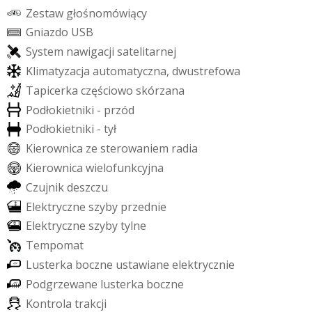
Z
e
s
t
a
w
g
ł
o
ś
n
o
m
ó
w
i
ą
c
y
G
n
i
a
z
d
o
U
S
B
S
y
s
t
e
m
n
a
w
i
g
a
c
j
i
s
a
t
e
l
i
t
a
r
n
e
j
K
l
i
m
a
t
y
z
a
c
j
a
a
u
t
o
m
a
t
y
c
z
n
a
,
d
w
u
s
t
r
e
f
o
w
a
T
a
p
i
c
e
r
k
a
c
z
ę
ś
c
i
o
w
o
s
k
ó
r
z
a
n
a
P
o
d
ł
o
k
i
e
t
n
i
k
i
-
p
r
z
ó
d
P
o
d
ł
o
k
i
e
t
n
i
k
i
-
t
y
ł
K
i
e
r
o
w
n
i
c
a
z
e
s
t
e
r
o
w
a
n
i
e
m
r
a
d
i
a
K
i
e
r
o
w
n
i
c
a
w
i
e
l
o
f
u
n
k
c
y
j
n
a
C
z
u
j
n
i
k
d
e
s
z
c
z
u
E
l
e
k
t
r
y
c
z
n
e
s
z
y
b
y
p
r
z
e
d
n
i
e
E
l
e
k
t
r
y
c
z
n
e
s
z
y
b
y
t
y
l
n
e
T
e
m
p
o
m
a
t
L
u
s
t
e
r
k
a
b
o
c
z
n
e
u
s
t
a
w
i
a
n
e
e
l
e
k
t
r
y
c
z
n
i
e
P
o
d
g
r
z
e
w
a
n
e
l
u
s
t
e
r
k
a
b
o
c
z
n
e
K
o
n
t
r
o
l
a
t
r
a
k
c
j
i