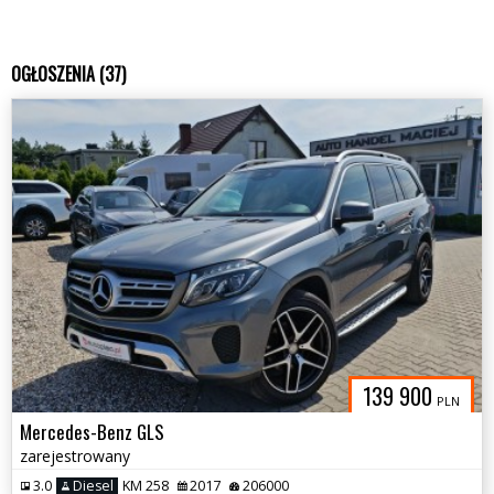
OGŁOSZENIA (37)
139 900
PLN
Mercedes-Benz GLS
zarejestrowany
3.0
Diesel
KM 258
2017
206000