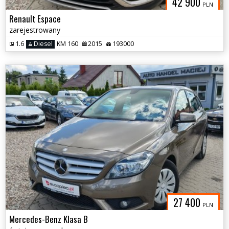
42 900
PLN
Renault Espace
zarejestrowany
1.6
Diesel
KM 160
2015
193000
27 400
PLN
Mercedes-Benz Klasa B