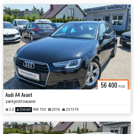
56 400
PLN
Audi A4 Avant
zarejestrowane
2.0
Diesel
KM 150
2016
231319