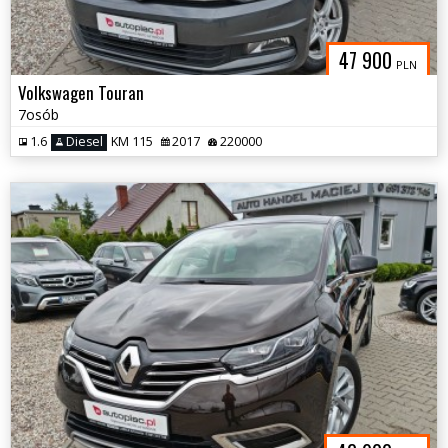
47 900
PLN
Volkswagen Touran
7osób
1.6
Diesel
KM 115
2017
220000