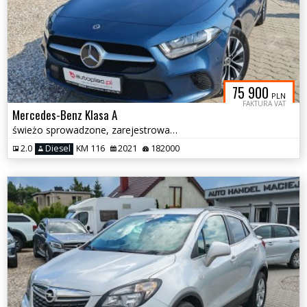
75 900
PLN
FAKTURA VAT
Mercedes-Benz Klasa A
świeżo sprowadzone, zarejestrowane
2.0
Diesel
KM 116
2021
182000