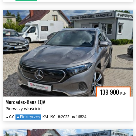
139 900
PLN
Mercedes-Benz EQA
Pierwszy właściciel
0.0
Elektryczny
KM 190
2023
16824