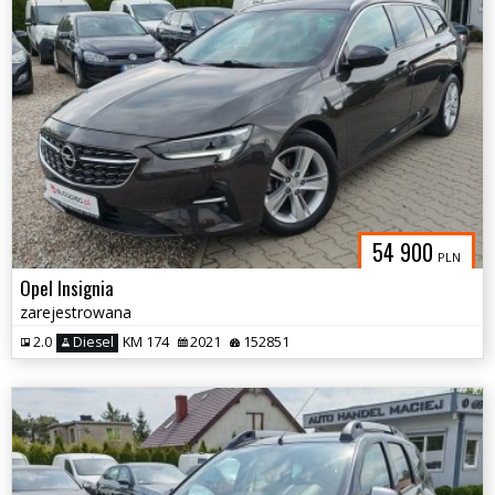
54 900
PLN
Opel Insignia
zarejestrowana
2.0
Diesel
KM 174
2021
152851