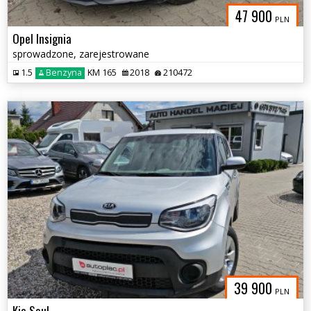
47 900
PLN
Opel Insignia
sprowadzone, zarejestrowane
1.5
Benzyna
KM 165
2018
210472
39 900
PLN
Kia Soul