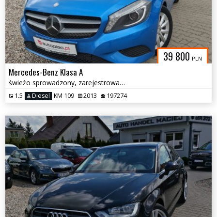
39 800
PLN
Mercedes-Benz Klasa A
świeżo sprowadzony, zarejestrowany
1.5
Diesel
KM 109
2013
197274