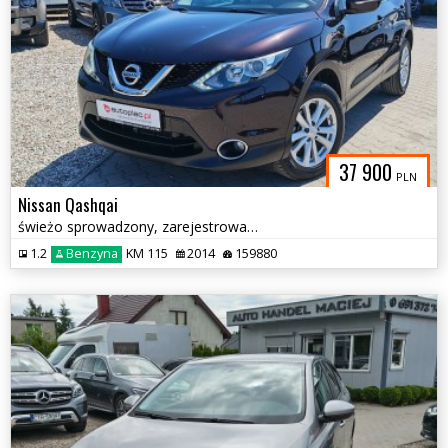
37 900
PLN
Nissan Qashqai
świeżo sprowadzony, zarejestrowany
1.2
Benzyna
KM 115
2014
159880