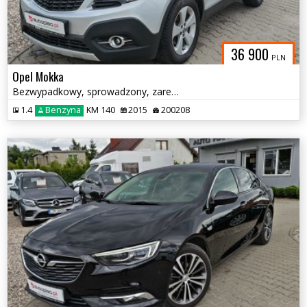
36 900
PLN
Opel Mokka
Bezwypadkowy, sprowadzony, zarejestrowany
1.4
Benzyna
KM 140
2015
200208