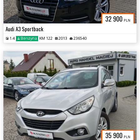
32 900
PLN
Audi A3 Sportback
1.4
Benzyna
KM 122
2013
236540
35 900
PLN