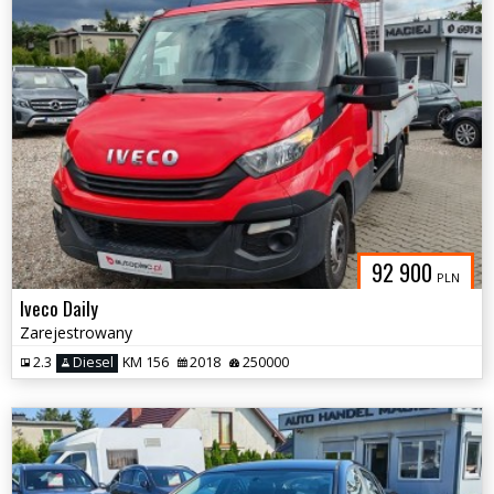
92 900
PLN
Iveco Daily
Zarejestrowany
2.3
Diesel
KM 156
2018
250000