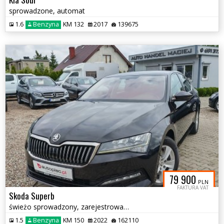
sprowadzone, automat
1.6
Benzyna
KM 132
2017
139675
79 900
PLN
FAKTURA VAT
Skoda Superb
świeżo sprowadzony, zarejestrowany
1.5
Benzyna
KM 150
2022
162110