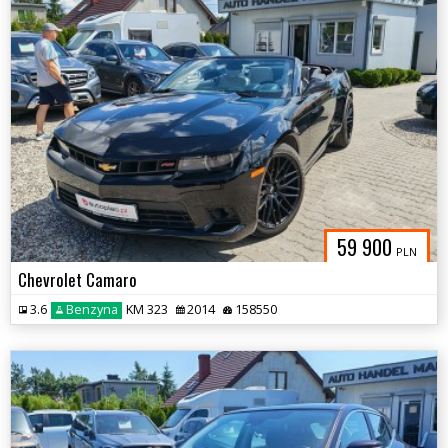
59 900
PLN
Chevrolet Camaro
3.6
Benzyna
KM 323
2014
158550