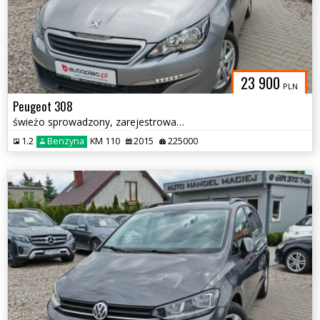
23 900
PLN
Peugeot 308
świeżo sprowadzony, zarejestrowany
1.2
Benzyna
KM 110
2015
225000