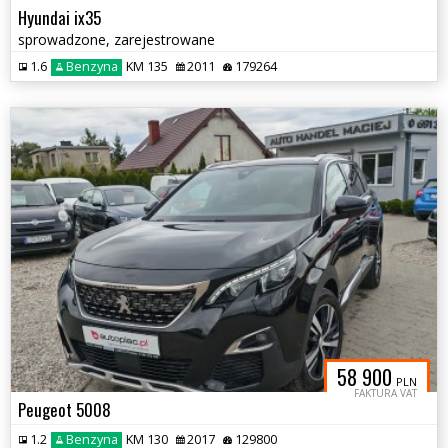
Hyundai ix35
sprowadzone, zarejestrowane
1.6
Benzyna
KM 135
2011
179264
58 900
PLN
FAKTURA VAT
Peugeot 5008
1.2
Benzyna
KM 130
2017
129800