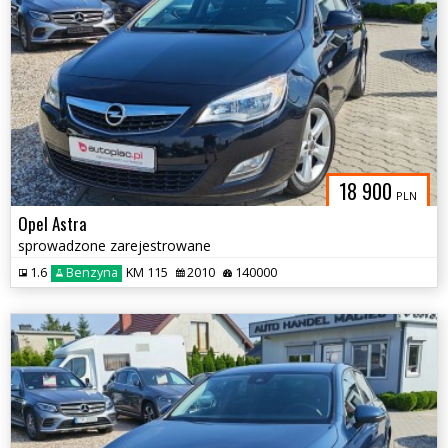
18 900
PLN
Opel Astra
sprowadzone zarejestrowane
1.6
Benzyna
KM 115
2010
140000