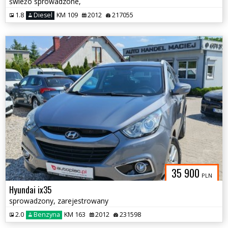
świeżo sprowadzone,
1.8
Diesel
KM 109
2012
217055
35 900
PLN
Hyundai ix35
sprowadzony, zarejestrowany
2.0
Benzyna
KM 163
2012
231598