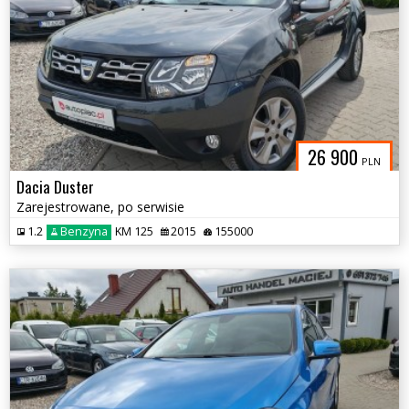
26 900
PLN
Dacia Duster
Zarejestrowane, po serwisie
1.2
Benzyna
KM 125
2015
155000