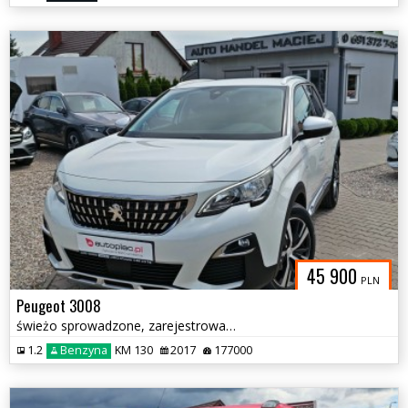
45 900
PLN
Peugeot 3008
świeżo sprowadzone, zarejestrowane
1.2
Benzyna
KM 130
2017
177000