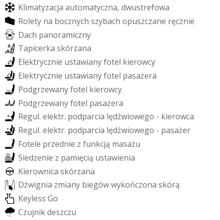
K
l
i
m
a
t
y
z
a
c
j
a
a
u
t
o
m
a
t
y
c
z
n
a
,
d
w
u
s
t
r
e
f
o
w
a
R
o
l
e
t
y
n
a
b
o
c
z
n
y
c
h
s
z
y
b
a
c
h
o
p
u
s
z
c
z
a
n
e
r
ę
c
z
n
i
e
D
a
c
h
p
a
n
o
r
a
m
i
c
z
n
y
T
a
p
i
c
e
r
k
a
s
k
ó
r
z
a
n
a
E
l
e
k
t
r
y
c
z
n
i
e
u
s
t
a
w
i
a
n
y
f
o
t
e
l
k
i
e
r
o
w
c
y
E
l
e
k
t
r
y
c
z
n
i
e
u
s
t
a
w
i
a
n
y
f
o
t
e
l
p
a
s
a
ż
e
r
a
P
o
d
g
r
z
e
w
a
n
y
f
o
t
e
l
k
i
e
r
o
w
c
y
P
o
d
g
r
z
e
w
a
n
y
f
o
t
e
l
p
a
s
a
ż
e
r
a
R
e
g
u
l
.
e
l
e
k
t
r
.
p
o
d
p
a
r
c
i
a
l
ę
d
ź
w
i
o
w
e
g
o
-
k
i
e
r
o
w
c
a
R
e
g
u
l
.
e
l
e
k
t
r
.
p
o
d
p
a
r
c
i
a
l
ę
d
ź
w
i
o
w
e
g
o
-
p
a
s
a
ż
e
r
F
o
t
e
l
e
p
r
z
e
d
n
i
e
z
f
u
n
k
c
j
ą
m
a
s
a
ż
u
S
i
e
d
z
e
n
i
e
z
p
a
m
i
ę
c
i
ą
u
s
t
a
w
i
e
n
i
a
K
i
e
r
o
w
n
i
c
a
s
k
ó
r
z
a
n
a
D
ź
w
i
g
n
i
a
z
m
i
a
n
y
b
i
e
g
ó
w
w
y
k
o
ń
c
z
o
n
a
s
k
ó
r
ą
K
e
y
l
e
s
s
G
o
C
z
u
j
n
i
k
d
e
s
z
c
z
u