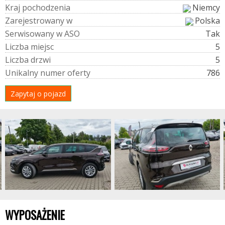
K
r
a
j
p
o
c
h
o
d
z
e
n
i
a
Niemcy
Z
a
r
e
j
e
s
t
r
o
w
a
n
y
w
Polska
S
e
r
w
i
s
o
w
a
n
y
w
A
S
O
Tak
L
i
c
z
b
a
m
i
e
j
s
c
5
L
i
c
z
b
a
d
r
z
w
i
5
U
n
i
k
a
l
n
y
n
u
m
e
r
o
f
e
r
t
y
786
Zapytaj o pojazd
WYPOSAŻENIE