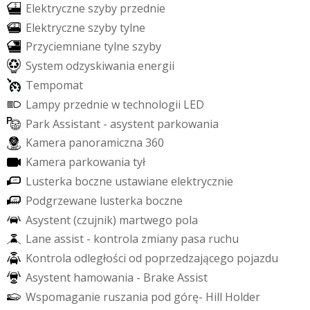
E
l
e
k
t
r
y
c
z
n
e
s
z
y
b
y
p
r
z
e
d
n
i
e
E
l
e
k
t
r
y
c
z
n
e
s
z
y
b
y
t
y
l
n
e
P
r
z
y
c
i
e
m
n
i
a
n
e
t
y
l
n
e
s
z
y
b
y
S
y
s
t
e
m
o
d
z
y
s
k
i
w
a
n
i
a
e
n
e
r
g
i
i
T
e
m
p
o
m
a
t
L
a
m
p
y
p
r
z
e
d
n
i
e
w
t
e
c
h
n
o
l
o
g
i
i
L
E
D
P
a
r
k
A
s
s
i
s
t
a
n
t
-
a
s
y
s
t
e
n
t
p
a
r
k
o
w
a
n
i
a
K
a
m
e
r
a
p
a
n
o
r
a
m
i
c
z
n
a
3
6
0
K
a
m
e
r
a
p
a
r
k
o
w
a
n
i
a
t
y
ł
L
u
s
t
e
r
k
a
b
o
c
z
n
e
u
s
t
a
w
i
a
n
e
e
l
e
k
t
r
y
c
z
n
i
e
P
o
d
g
r
z
e
w
a
n
e
l
u
s
t
e
r
k
a
b
o
c
z
n
e
A
s
y
s
t
e
n
t
(
c
z
u
j
n
i
k
)
m
a
r
t
w
e
g
o
p
o
l
a
L
a
n
e
a
s
s
i
s
t
-
k
o
n
t
r
o
l
a
z
m
i
a
n
y
p
a
s
a
r
u
c
h
u
K
o
n
t
r
o
l
a
o
d
l
e
g
ł
o
ś
c
i
o
d
p
o
p
r
z
e
d
z
a
j
ą
c
e
g
o
p
o
j
a
z
d
u
A
s
y
s
t
e
n
t
h
a
m
o
w
a
n
i
a
-
B
r
a
k
e
A
s
s
i
s
t
W
s
p
o
m
a
g
a
n
i
e
r
u
s
z
a
n
i
a
p
o
d
g
ó
r
ę
-
H
i
l
l
H
o
l
d
e
r