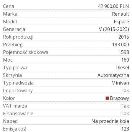
C
e
n
a
42 900.00 PLN
M
a
r
k
a
Renault
M
o
d
e
l
Espace
G
e
n
e
r
a
c
j
a
V (2015-2023)
R
o
k
p
r
o
d
u
k
c
j
i
2015
P
r
z
e
b
i
e
g
193 000
P
o
j
e
m
n
o
ś
ć
s
k
o
k
o
w
a
1598
M
o
c
160
T
y
p
p
a
l
i
w
a
Diesel
S
k
r
z
y
n
i
a
Automatyczna
T
y
p
n
a
d
w
o
z
i
a
Minivan
I
m
p
o
r
t
o
w
a
n
y
Tak
K
o
l
o
r
Brązowy
V
A
T
m
a
r
ż
a
Tak
F
i
n
a
n
s
o
w
a
n
i
e
Tak
N
a
p
ę
d
Na przednie koła
E
m
i
s
j
a
c
o
2
123