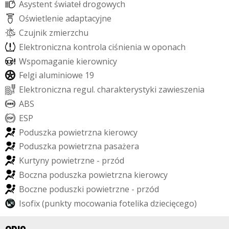
A
s
y
s
t
e
n
t
ś
w
i
a
t
e
ł
d
r
o
g
o
w
y
c
h
O
ś
w
i
e
t
l
e
n
i
e
a
d
a
p
t
a
c
y
j
n
e
C
z
u
j
n
i
k
z
m
i
e
r
z
c
h
u
E
l
e
k
t
r
o
n
i
c
z
n
a
k
o
n
t
r
o
l
a
c
i
ś
n
i
e
n
i
a
w
o
p
o
n
a
c
h
W
s
p
o
m
a
g
a
n
i
e
k
i
e
r
o
w
n
i
c
y
F
e
l
g
i
a
l
u
m
i
n
i
o
w
e
1
9
E
l
e
k
t
r
o
n
i
c
z
n
a
r
e
g
u
l
.
c
h
a
r
a
k
t
e
r
y
s
t
y
k
i
z
a
w
i
e
s
z
e
n
i
a
A
B
S
E
S
P
P
o
d
u
s
z
k
a
p
o
w
i
e
t
r
z
n
a
k
i
e
r
o
w
c
y
P
o
d
u
s
z
k
a
p
o
w
i
e
t
r
z
n
a
p
a
s
a
ż
e
r
a
K
u
r
t
y
n
y
p
o
w
i
e
t
r
z
n
e
-
p
r
z
ó
d
B
o
c
z
n
a
p
o
d
u
s
z
k
a
p
o
w
i
e
t
r
z
n
a
k
i
e
r
o
w
c
y
B
o
c
z
n
e
p
o
d
u
s
z
k
i
p
o
w
i
e
t
r
z
n
e
-
p
r
z
ó
d
I
s
o
f
i
x
(
p
u
n
k
t
y
m
o
c
o
w
a
n
i
a
f
o
t
e
l
i
k
a
d
z
i
e
c
i
ę
c
e
g
o
)