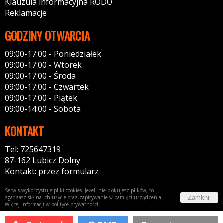
Klauzula informacyjna RODO
Reklamacje
GODZINY OTWARCIA
09:00-17:00 - Poniedziałek
09:00-17:00 - Wtorek
09:00-17:00 - Środa
09:00-17:00 - Czwartek
09:00-17:00 - Piątek
09:00-14:00 - Sobota
KONTAKT
Tel: 725647319
87-162 Lubicz Dolny
Kontakt: przez formularz
Serwis wykorzystuje pliki cookies. Jeżeli nie blokujesz plików, to
Zamknij
zgadzasz się na ich użycie oraz zapisywanie w pamięci urządzenia.
Więcej informacji w
polityce prywatności
Potrzebujesz taki portal?
Napisz do nas!
44fox.com