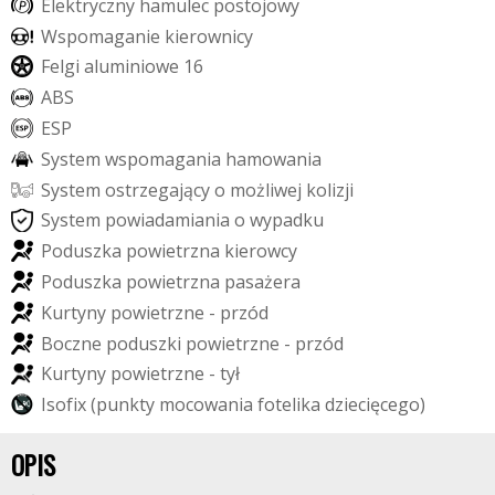
E
l
e
k
t
r
y
c
z
n
y
h
a
m
u
l
e
c
p
o
s
t
o
j
o
w
y
W
s
p
o
m
a
g
a
n
i
e
k
i
e
r
o
w
n
i
c
y
F
e
l
g
i
a
l
u
m
i
n
i
o
w
e
1
6
A
B
S
E
S
P
S
y
s
t
e
m
w
s
p
o
m
a
g
a
n
i
a
h
a
m
o
w
a
n
i
a
S
y
s
t
e
m
o
s
t
r
z
e
g
a
j
ą
c
y
o
m
o
ż
l
i
w
e
j
k
o
l
i
z
j
i
S
y
s
t
e
m
p
o
w
i
a
d
a
m
i
a
n
i
a
o
w
y
p
a
d
k
u
P
o
d
u
s
z
k
a
p
o
w
i
e
t
r
z
n
a
k
i
e
r
o
w
c
y
P
o
d
u
s
z
k
a
p
o
w
i
e
t
r
z
n
a
p
a
s
a
ż
e
r
a
K
u
r
t
y
n
y
p
o
w
i
e
t
r
z
n
e
-
p
r
z
ó
d
B
o
c
z
n
e
p
o
d
u
s
z
k
i
p
o
w
i
e
t
r
z
n
e
-
p
r
z
ó
d
K
u
r
t
y
n
y
p
o
w
i
e
t
r
z
n
e
-
t
y
ł
I
s
o
f
i
x
(
p
u
n
k
t
y
m
o
c
o
w
a
n
i
a
f
o
t
e
l
i
k
a
d
z
i
e
c
i
ę
c
e
g
o
)
OPIS