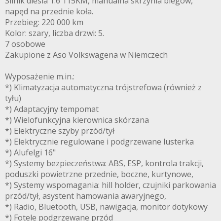
Silnik diesla 1.6 115KM, manualna skrzynia biegów,
napęd na przednie koła.
Przebieg: 220 000 km
Kolor: szary, liczba drzwi: 5.
7 osobowe
Zakupione z Aso Volkswagena w Niemczech
Wyposażenie m.in.:
*) Klimatyzacja automatyczna trójstrefowa (również z
tyłu)
*) Adaptacyjny tempomat
*) Wielofunkcyjna kierownica skórzana
*) Elektryczne szyby przód/tył
*) Elektrycznie regulowane i podgrzewane lusterka
*) Alufelgi 16"
*) Systemy bezpieczeństwa: ABS, ESP, kontrola trakcji,
poduszki powietrzne przednie, boczne, kurtynowe,
*) Systemy wspomagania: hill holder, czujniki parkowania
przód/tył, asystent hamowania awaryjnego,
*) Radio, Bluetooth, USB, nawigacja, monitor dotykowy
*) Fotele podgrzewane przód