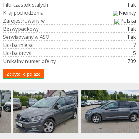
F
i
l
t
r
c
z
ą
s
t
e
k
s
t
a
ł
y
c
h
Tak
K
r
a
j
p
o
c
h
o
d
z
e
n
i
a
Niemcy
Z
a
r
e
j
e
s
t
r
o
w
a
n
y
w
Polska
B
e
z
w
y
p
a
d
k
o
w
y
Tak
S
e
r
w
i
s
o
w
a
n
y
w
A
S
O
Tak
L
i
c
z
b
a
m
i
e
j
s
c
7
L
i
c
z
b
a
d
r
z
w
i
5
U
n
i
k
a
l
n
y
n
u
m
e
r
o
f
e
r
t
y
789
Zapytaj o pojazd