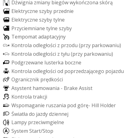
D
ź
w
i
g
n
i
a
z
m
i
a
n
y
b
i
e
g
ó
w
w
y
k
o
ń
c
z
o
n
a
s
k
ó
r
ą
E
l
e
k
t
r
y
c
z
n
e
s
z
y
b
y
p
r
z
e
d
n
i
e
E
l
e
k
t
r
y
c
z
n
e
s
z
y
b
y
t
y
l
n
e
P
r
z
y
c
i
e
m
n
i
a
n
e
t
y
l
n
e
s
z
y
b
y
T
e
m
p
o
m
a
t
a
d
a
p
t
a
c
y
j
n
y
K
o
n
t
r
o
l
a
o
d
l
e
g
ł
o
ś
c
i
z
p
r
z
o
d
u
(
p
r
z
y
p
a
r
k
o
w
a
n
i
u
)
K
o
n
t
r
o
l
a
o
d
l
e
g
ł
o
ś
c
i
z
t
y
ł
u
(
p
r
z
y
p
a
r
k
o
w
a
n
i
u
)
P
o
d
g
r
z
e
w
a
n
e
l
u
s
t
e
r
k
a
b
o
c
z
n
e
K
o
n
t
r
o
l
a
o
d
l
e
g
ł
o
ś
c
i
o
d
p
o
p
r
z
e
d
z
a
j
ą
c
e
g
o
p
o
j
a
z
d
u
O
g
r
a
n
i
c
z
n
i
k
p
r
ę
d
k
o
ś
c
i
A
s
y
s
t
e
n
t
h
a
m
o
w
a
n
i
a
-
B
r
a
k
e
A
s
s
i
s
t
K
o
n
t
r
o
l
a
t
r
a
k
c
j
i
W
s
p
o
m
a
g
a
n
i
e
r
u
s
z
a
n
i
a
p
o
d
g
ó
r
ę
-
H
i
l
l
H
o
l
d
e
r
Ś
w
i
a
t
ł
a
d
o
j
a
z
d
y
d
z
i
e
n
n
e
j
L
a
m
p
y
p
r
z
e
c
i
w
m
g
i
e
l
n
e
S
y
s
t
e
m
S
t
a
r
t
/
S
t
o
p