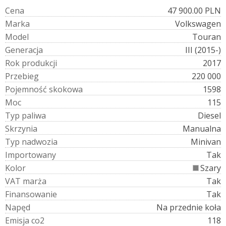
C
e
n
a
47 900.00 PLN
M
a
r
k
a
Volkswagen
M
o
d
e
l
Touran
G
e
n
e
r
a
c
j
a
III (2015-)
R
o
k
p
r
o
d
u
k
c
j
i
2017
P
r
z
e
b
i
e
g
220 000
P
o
j
e
m
n
o
ś
ć
s
k
o
k
o
w
a
1598
M
o
c
115
T
y
p
p
a
l
i
w
a
Diesel
S
k
r
z
y
n
i
a
Manualna
T
y
p
n
a
d
w
o
z
i
a
Minivan
I
m
p
o
r
t
o
w
a
n
y
Tak
K
o
l
o
r
Szary
V
A
T
m
a
r
ż
a
Tak
F
i
n
a
n
s
o
w
a
n
i
e
Tak
N
a
p
ę
d
Na przednie koła
E
m
i
s
j
a
c
o
2
118