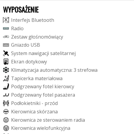
WYPOSAŻENIE
I
n
t
e
r
f
e
j
s
B
l
u
e
t
o
o
t
h
R
a
d
i
o
Z
e
s
t
a
w
g
ł
o
ś
n
o
m
ó
w
i
ą
c
y
G
n
i
a
z
d
o
U
S
B
S
y
s
t
e
m
n
a
w
i
g
a
c
j
i
s
a
t
e
l
i
t
a
r
n
e
j
E
k
r
a
n
d
o
t
y
k
o
w
y
K
l
i
m
a
t
y
z
a
c
j
a
a
u
t
o
m
a
t
y
c
z
n
a
:
3
s
t
r
e
f
o
w
a
T
a
p
i
c
e
r
k
a
m
a
t
e
r
i
a
ł
o
w
a
P
o
d
g
r
z
e
w
a
n
y
f
o
t
e
l
k
i
e
r
o
w
c
y
P
o
d
g
r
z
e
w
a
n
y
f
o
t
e
l
p
a
s
a
ż
e
r
a
P
o
d
ł
o
k
i
e
t
n
i
k
i
-
p
r
z
ó
d
K
i
e
r
o
w
n
i
c
a
s
k
ó
r
z
a
n
a
K
i
e
r
o
w
n
i
c
a
z
e
s
t
e
r
o
w
a
n
i
e
m
r
a
d
i
a
K
i
e
r
o
w
n
i
c
a
w
i
e
l
o
f
u
n
k
c
y
j
n
a