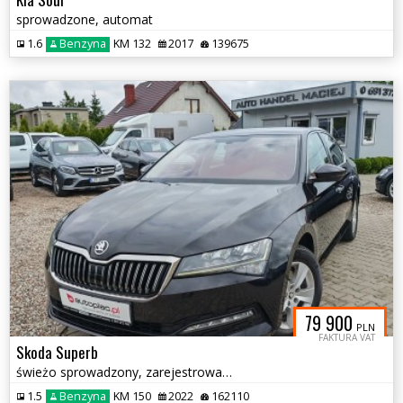
sprowadzone, automat
1.6
Benzyna
KM 132
2017
139675
79 900
PLN
FAKTURA VAT
Skoda Superb
świeżo sprowadzony, zarejestrowany
1.5
Benzyna
KM 150
2022
162110