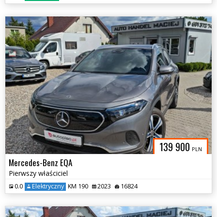
139 900
PLN
Mercedes-Benz EQA
Pierwszy właściciel
0.0
Elektryczny
KM 190
2023
16824