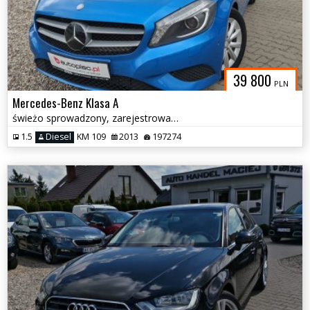
39 800
PLN
Mercedes-Benz Klasa A
świeżo sprowadzony, zarejestrowany
1.5
Diesel
KM 109
2013
197274