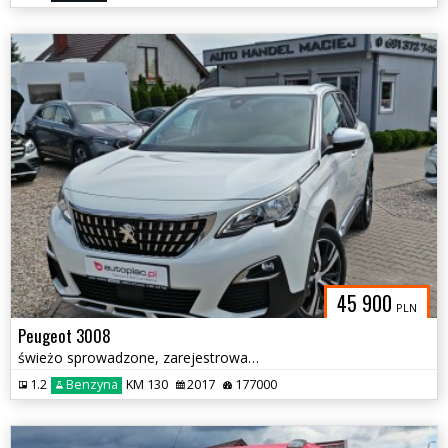
45 900
PLN
Peugeot 3008
świeżo sprowadzone, zarejestrowane
1.2
Benzyna
KM 130
2017
177000