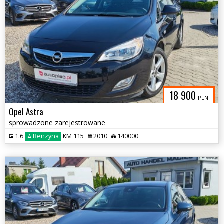
18 900
PLN
Opel Astra
sprowadzone zarejestrowane
1.6
Benzyna
KM 115
2010
140000