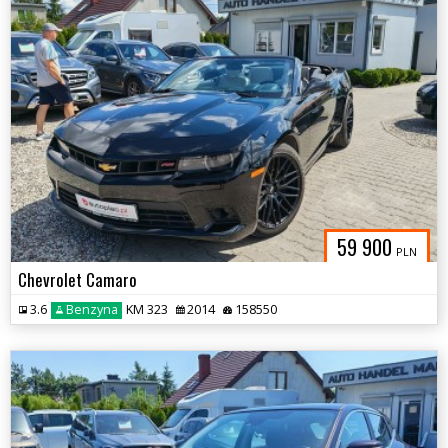
59 900
PLN
Chevrolet Camaro
3.6
Benzyna
KM 323
2014
158550