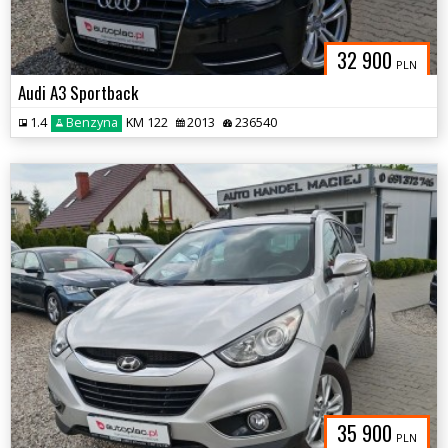
32 900
PLN
Audi A3 Sportback
1.4
Benzyna
KM 122
2013
236540
35 900
PLN