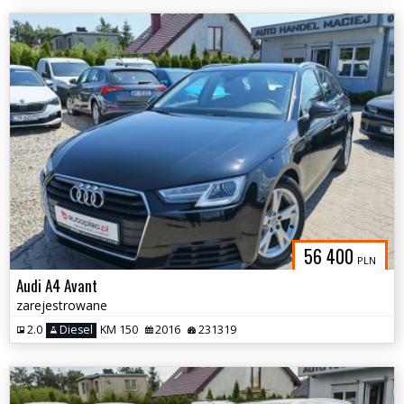
56 400
PLN
Audi A4 Avant
zarejestrowane
2.0
Diesel
KM 150
2016
231319