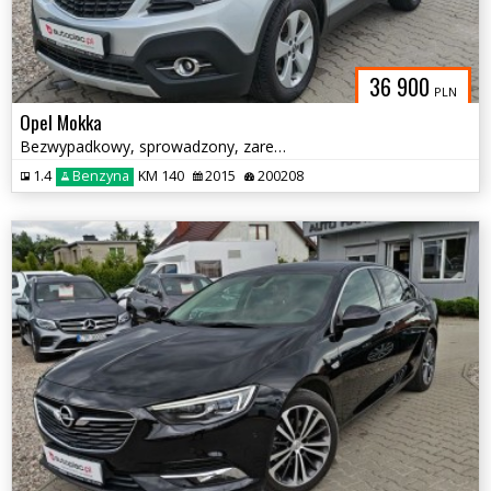
36 900
PLN
Opel Mokka
Bezwypadkowy, sprowadzony, zarejestrowany
1.4
Benzyna
KM 140
2015
200208