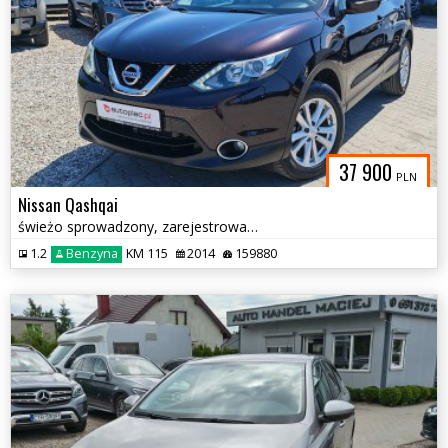
37 900
PLN
Nissan Qashqai
świeżo sprowadzony, zarejestrowany
1.2
Benzyna
KM 115
2014
159880