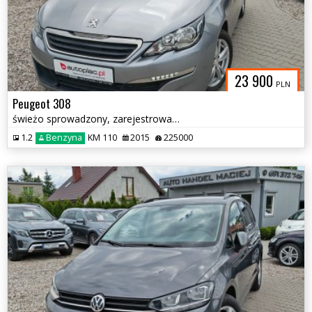
23 900
PLN
Peugeot 308
świeżo sprowadzony, zarejestrowany
1.2
Benzyna
KM 110
2015
225000