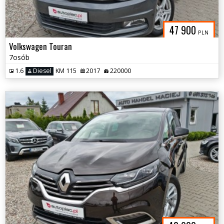
47 900
PLN
Volkswagen Touran
7osób
1.6
Diesel
KM 115
2017
220000