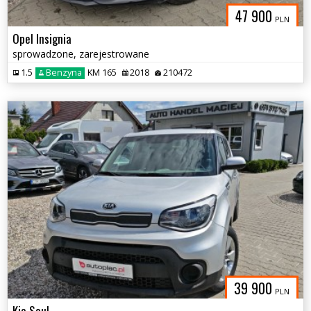
47 900
PLN
Opel Insignia
sprowadzone, zarejestrowane
1.5
Benzyna
KM 165
2018
210472
39 900
PLN
Kia Soul