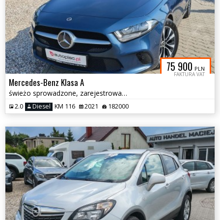
75 900
PLN
FAKTURA VAT
Mercedes-Benz Klasa A
świeżo sprowadzone, zarejestrowane
2.0
Diesel
KM 116
2021
182000