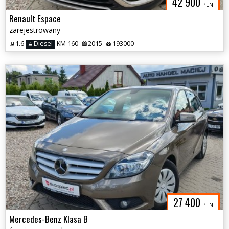
42 900
PLN
Renault Espace
zarejestrowany
1.6
Diesel
KM 160
2015
193000
27 400
PLN
Mercedes-Benz Klasa B