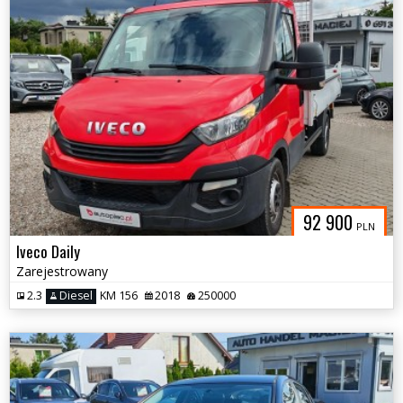
92 900
PLN
Iveco Daily
Zarejestrowany
2.3
Diesel
KM 156
2018
250000