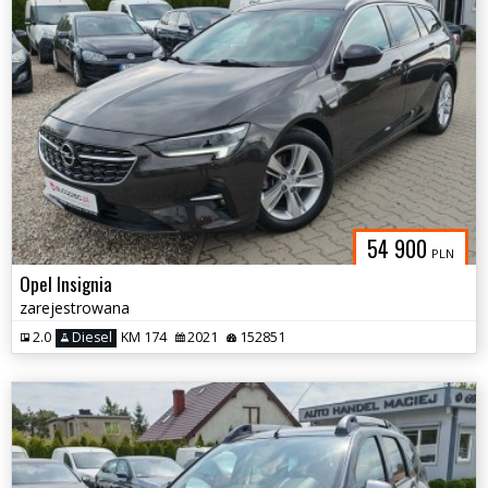
54 900
PLN
Opel Insignia
zarejestrowana
2.0
Diesel
KM 174
2021
152851