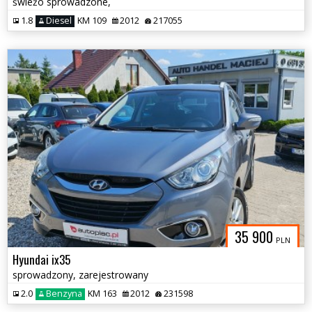
świeżo sprowadzone,
1.8
Diesel
KM 109
2012
217055
35 900
PLN
Hyundai ix35
sprowadzony, zarejestrowany
2.0
Benzyna
KM 163
2012
231598