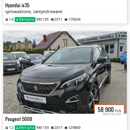
Hyundai ix35
sprowadzone, zarejestrowane
1.6
Benzyna
KM 135
2011
179264
58 900
PLN
FAKTURA VAT
Peugeot 5008
1.2
Benzyna
KM 130
2017
129800