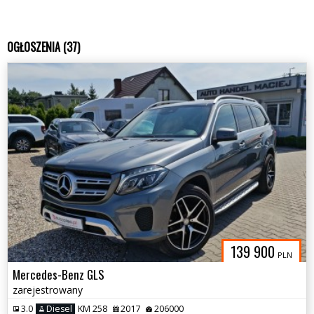
OGŁOSZENIA (37)
139 900
PLN
Mercedes-Benz GLS
zarejestrowany
3.0
Diesel
KM 258
2017
206000