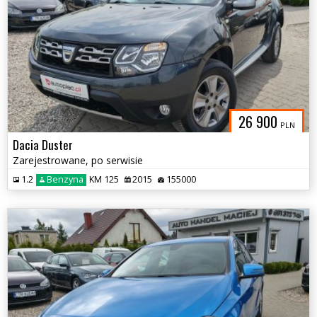
26 900
PLN
Dacia Duster
Zarejestrowane, po serwisie
1.2
Benzyna
KM 125
2015
155000